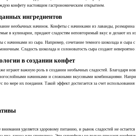
аждую конфету настоящим гастрономическим открытием.
данных ингредиентов
ание необычных начинок. Конфеты с начинками из лаванды, розмарина 
емые в кулинарии, придают сладостям неповторимый вкус и делают их 
ы с начинками из сыра. Например, сочетание темного шоколада и сыра с
моничным. Сладость шоколада и солоноватость сыра создают невероятно 
ологии в создании конфет
же играют важную роль в создании необычных сладостей. Благодаря но
многослойными начинками и сложными вкусовыми комбинациями. Наприм
с по мере их поедания. Такой эффект достигается за счет использования
ативы
е внимания уделяется здоровому питанию, и рынок сладостей не остаетс
на чиа, киноа или спирулина. Эти суперфуды не только придают конфет