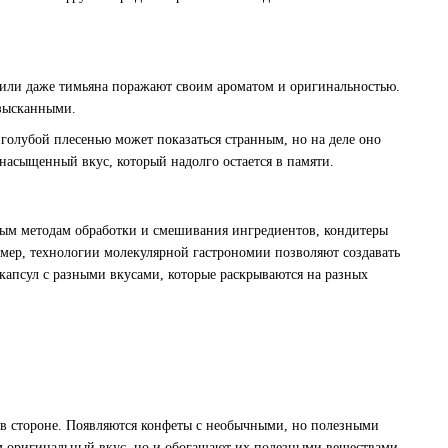
или даже тимьяна поражают своим ароматом и оригинальностью.
изысканными.
 голубой плесенью может показаться странным, но на деле оно
насыщенный вкус, который надолго остается в памяти.
вым методам обработки и смешивания ингредиентов, кондитеры
ер, технологии молекулярной гастрономии позволяют создавать
 капсул с разными вкусами, которые раскрываются на разных
я в стороне. Появляются конфеты с необычными, но полезными
ам оригинальный вкус, но и обогащают их полезными веществами,