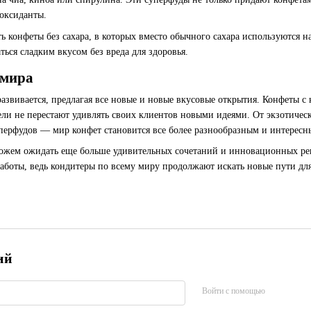
оксиданты.
 конфеты без сахара, в которых вместо обычного сахара используются на
ься сладким вкусом без вреда для здоровья.
 мира
азвивается, предлагая все новые и новые вкусовые открытия. Конфеты с
ли не перестают удивлять своих клиентов новыми идеями. От экзотическ
перфудов — мир конфет становится все более разнообразным и интересн
жем ожидать еще больше удивительных сочетаний и инновационных реш
работы, ведь кондитеры по всему миру продолжают искать новые пути дл
ий
Войти с помощью