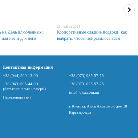
28 ноября 2025
ь на День влюбленных:
Корпоративные сладкие подарки: как
 для нее и для него
выбрать, чтобы понравилось всем
Контактная информация
+38 (044) 599-13-00
+38 (073) 035-57-75
+38 (063) 605-44-00
+38 (073) 035-57-75
(багатоканальні номери)
info@oku.com.ua
Перезвонить вам?
г. Киев, ул. Анны Ахматовой, дом 18
Карта проезда