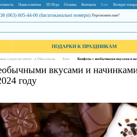
ельность
Наши клиенты
3D Игра
Отзывы
Контакты
Блог
Возврат товара
38 (063) 605-44-00 (багатоканальні номери)
Перезвонить вам?
ПОДАРКИ К ПРАЗДНИКАМ
ные сладости оптом - в Oku.com.ua
Блог
Конфеты с необычными вкусами и начи
еобычными вкусами и начинками 
2024 году