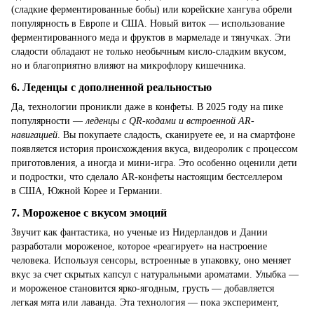
(сладкие ферментированные бобы) или корейские хангува обрели
популярность в Европе и США. Новый виток — использование
ферментированного меда и фруктов в мармеладе и тянучках. Эти
сладости обладают не только необычным кисло-сладким вкусом,
но и благоприятно влияют на микрофлору кишечника.
6.
Леденцы с дополненной реальностью
Да, технологии проникли даже в конфеты. В 2025 году на пике
популярности —
леденцы с QR-кодами и встроенной AR-
навигацией
. Вы покупаете сладость, сканируете ее, и на смартфоне
появляется история происхождения вкуса, видеоролик с процессом
приготовления, а иногда и мини-игра. Это особенно оценили дети
и подростки, что сделало AR-конфеты настоящим бестселлером
в США, Южной Корее и Германии.
7.
Мороженое с вкусом эмоций
Звучит как фантастика, но ученые из Нидерландов и Дании
разработали мороженое, которое «реагирует» на настроение
человека. Используя сенсоры, встроенные в упаковку, оно меняет
вкус за счет скрытых капсул с натуральными ароматами. Улыбка —
и мороженое становится ярко-ягодным, грусть — добавляется
легкая мята или лаванда. Эта технология — пока эксперимент,