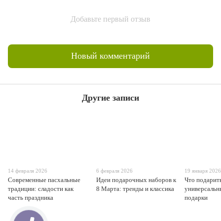
Добавьте первый отзыв
Новый комментарий
Другие записи
14 февраля 2026
6 февраля 2026
19 января 202
Современные пасхальные
Идеи подарочных наборов к
Что подарить
традиции: сладости как
8 Марта: тренды и классика
универсальн
часть праздника
подарки