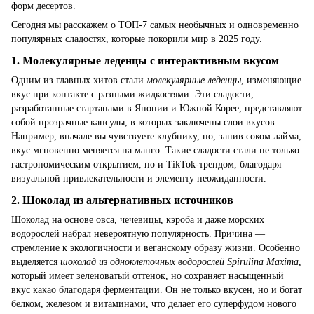
форм десертов.
Сегодня мы расскажем о ТОП-7 самых необычных и одновременно
популярных сладостях, которые покорили мир в 2025 году.
1.
Молекулярные леденцы с интерактивным вкусом
Одним из главных хитов стали
молекулярные леденцы
, изменяющие
вкус при контакте с разными жидкостями. Эти сладости,
разработанные стартапами в Японии и Южной Корее, представляют
собой прозрачные капсулы, в которых заключены слои вкусов.
Например, вначале вы чувствуете клубнику, но, запив соком лайма,
вкус мгновенно меняется на манго. Такие сладости стали не только
гастрономическим открытием, но и TikTok-трендом, благодаря
визуальной привлекательности и элементу неожиданности.
2.
Шоколад из альтернативных источников
Шоколад на основе овса, чечевицы, кэроба и даже морских
водорослей набрал невероятную популярность. Причина —
стремление к экологичности и веганскому образу жизни. Особенно
выделяется
шоколад из одноклеточных водорослей Spirulina Maxima
,
который имеет зеленоватый оттенок, но сохраняет насыщенный
вкус какао благодаря ферментации. Он не только вкусен, но и богат
белком, железом и витаминами, что делает его суперфудом нового