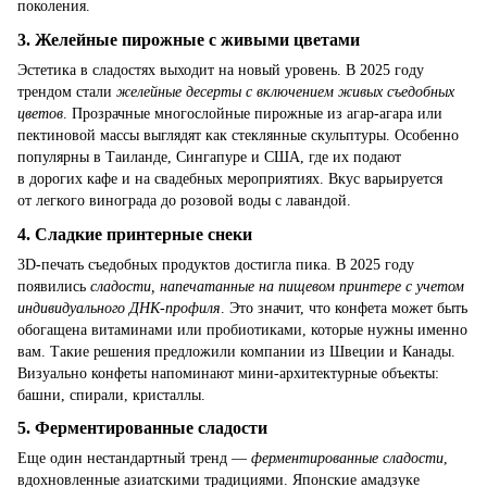
поколения.
3.
Желейные пирожные с живыми цветами
Эстетика в сладостях выходит на новый уровень. В 2025 году
трендом стали
желейные десерты с включением живых съедобных
цветов
. Прозрачные многослойные пирожные из агар-агара или
пектиновой массы выглядят как стеклянные скульптуры. Особенно
популярны в Таиланде, Сингапуре и США, где их подают
в дорогих кафе и на свадебных мероприятиях. Вкус варьируется
от легкого винограда до розовой воды с лавандой.
4.
Сладкие принтерные снеки
3D-печать съедобных продуктов достигла пика. В 2025 году
появились
сладости, напечатанные на пищевом принтере с учетом
индивидуального ДНК-профиля
. Это значит, что конфета может быть
обогащена витаминами или пробиотиками, которые нужны именно
вам. Такие решения предложили компании из Швеции и Канады.
Визуально конфеты напоминают мини-архитектурные объекты:
башни, спирали, кристаллы.
5.
Ферментированные сладости
Еще один нестандартный тренд —
ферментированные сладости
,
вдохновленные азиатскими традициями. Японские амадзуке