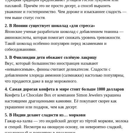
пахлавой. Причём это не просто десерт, а способ выразить
уважение и гостеприимство. Чем дороже и изысканнее сладость —
тем выше статус гостя.
2. В Японии существует шоколад «для стресса»
Японские ученые разработали шоколад с добавлением теанина —
аминокислоты, которая помогает снижать уровень тревожности.
Такой шоколад особенно популярен перед экзаменами и
собеседованиями.
3. В Финляндии дети обожают солёную лакрицу
Вкус, который большинство иностранцев называют
«невыносимым», финны считают деликатесом. Сладости с
добавлением хлорида аммония (салмиакки) настолько популярны,
что продаются даже в виде мороженого.
4. Самая дорогая конфета в мире стоит больше 1000 долларов
Конфета Le Chocolate Box от компании Simon Jewelers украшена
настоящими драгоценными камнями. Её покупают скорее как
украшение или подарок, чем как десерт.
5. В Индии делают сладости из… моркови
Гажар-ка-халва — это индийский десерт из тёртой моркови, молока
и специй. Несмотря на овощную основу, он невероятно сладкий,
насыщенный и популярен в праздники.