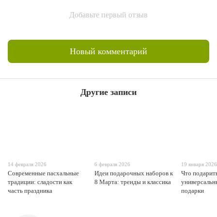
Добавьте первый отзыв
Новый комментарий
Другие записи
14 февраля 2026
6 февраля 2026
19 января 202
Современные пасхальные
Идеи подарочных наборов к
Что подарить
традиции: сладости как
8 Марта: тренды и классика
универсальн
часть праздника
подарки