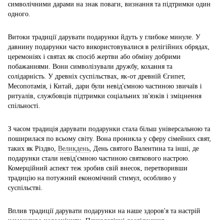
символічними дарами на знак поваги, визнання та підтримки один
одного.
Витоки традиції дарувати подарунки йдуть у глибоке минуле. У
давнину подарунки часто використовувалися в релігійних обрядах,
церемоніях і святах як спосіб жертви або обміну добрими
побажаннями. Вони символізували дружбу, кохання та
солідарність. У древніх суспільствах, як-от древній Єгипет,
Месопотамія, і Китай, дари були невід'ємною частиною звичаїв і
ритуалів, службовців підтримки соціальних зв'язків і зміцнення
спільності.
З часом традиція дарувати подарунки стала більш універсальною та
поширилася по всьому світу. Вона проникла у сферу сімейних свят,
таких як Різдво,
Великдень
, День святого Валентина та інші, де
подарунки стали невід'ємною частиною святкового настрою.
Комерційний аспект теж зробив свій внесок, перетворивши
традицію на потужний економічний стимул, особливо у
суспільстві.
Вплив традиції дарувати подарунки на наше здоров'я та настрій