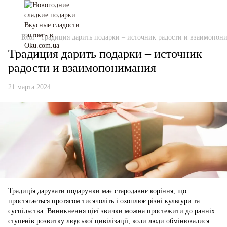
Блог
Традиция дарить подарки – источник радости и взаимопон
Традиция дарить подарки – источник
радости и взаимопонимания
21 марта 2024
Традиція дарувати подарунки має стародавнє коріння, що
простягається протягом тисячоліть і охоплює різні культури та
суспільства. Виникнення цієї звички можна простежити до ранніх
ступенів розвитку людської цивілізації, коли люди обмінювалися