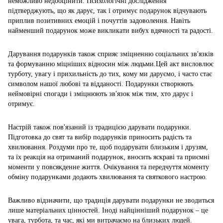
неможливо недооцінити. Психологічні дослідження
підтверджують, що як дарує, так і отримує подарунок відчувають
приплив позитивних емоцій і почуттів задоволення. Навіть
найменший подарунок може викликати вибух вдячності та радості.
Дарування подарунків також сприяє зміцненню соціальних зв'язків
та формуванню міцніших відносин між людьми.Цей акт висловлює
турботу, увагу і прихильність до тих, кому ми даруємо, і часто стає
символом нашої любові та відданості. Подарунки створюють
неймовірні спогади і зміцнюють зв'язок між тим, хто дарує і
отримує.
Настрій також пов'язаний із традицією дарувати подарунки.
Підготовка до свят та вибір подарунків приносить радість та
хвилювання. Роздуми про те, щоб подарувати близьким і друзям,
та їх реакція на отриманий подарунок, вносить яскраві та приємні
моменти у повсякденне життя. Очікування та передчуття моменту
обміну подарунками додають хвилювання та святкового настрою.
Важливо відзначити, що традиція дарувати подарунки не зводиться
лише матеріальних цінностей. Іноді найцінніший подарунок – це
увага, турбота, та час, які ми витрачаємо на близьких людей.