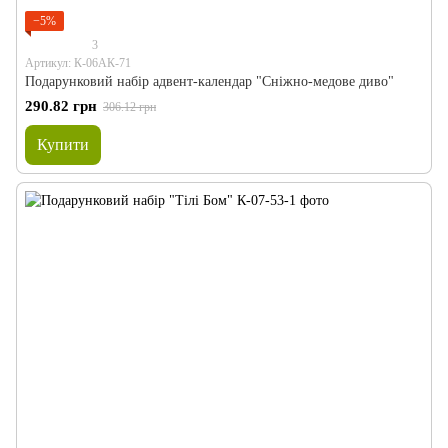
−5%
3
Артикул: К-06АК-71
Подарунковий набір адвент-календар "Сніжно-медове диво"
290.82 грн
306.12 грн
Купити