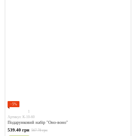
−5%
1
Артикул: К-10-60
Подарунковий набір "Оно-воно"
539.40 грн
567.78 грн