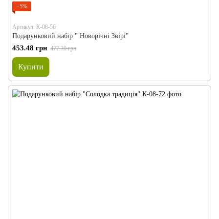
−5%
Артикул: К-08-56
Подарунковий набір " Новорічні Звірі"
453.48 грн
477.30 грн
Купити