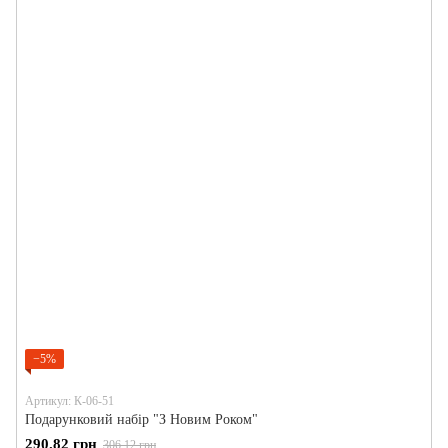
−5%
Артикул: К-06-51
Подарунковий набір "З Новим Роком"
290.82 грн
306.12 грн