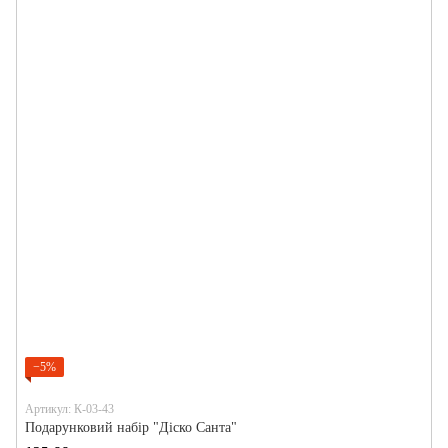
−5%
Артикул: К-03-43
Подарунковий набір "Діско Санта"