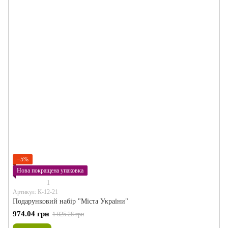
−5%
Нова покращена упаковка
1
Артикул: К-12-21
Подарунковий набір "Міста України"
974.04 грн
1 025.28 грн