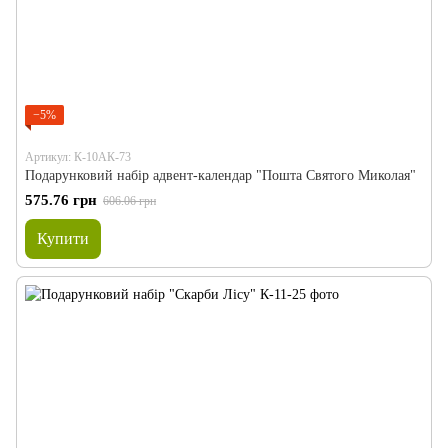
−5%
Артикул: К-10АК-73
Подарунковий набір адвент-календар "Пошта Святого Миколая"
575.76 грн
606.06 грн
Купити