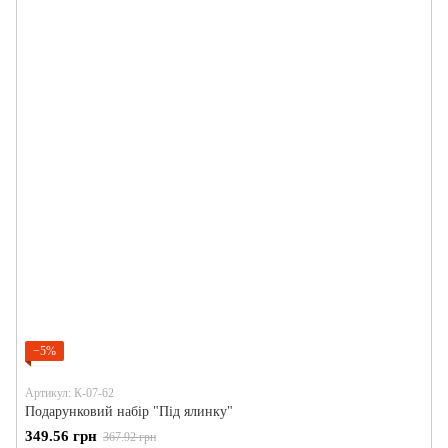
−5%
Артикул: К-07-62
Подарунковий набір "Під ялинку"
349.56 грн
367.92 грн