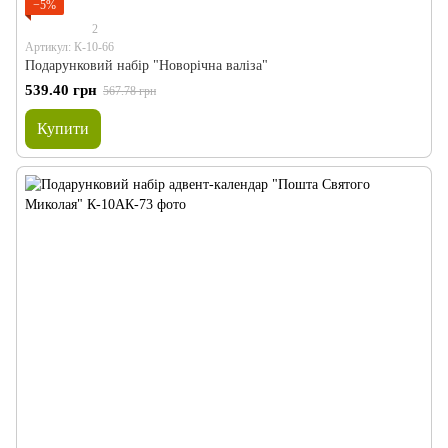
−5%
2
Артикул: К-10-66
Подарунковий набір "Новорічна валіза"
539.40 грн
567.78 грн
Купити