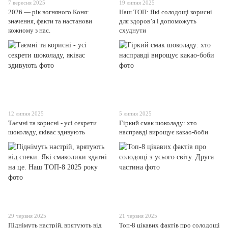
7 вересня 2025
19 липня 2025
2026 — рік вогняного Коня:
Наш ТОП: Які солодощі корисні
значення, факти та настанови
для здоров’я і допоможуть
кожному з нас.
схуднути
12 липня 2025
5 липня 2025
Таємні та корисні - усі секрети
Гіркий смак шоколаду: хто
шоколаду, яківас здивують
насправді вирощує какао-боби
29 червня 2025
21 червня 2025
Піднімуть настрій, врятують від
Топ-8 цікавих фактів про солодощі