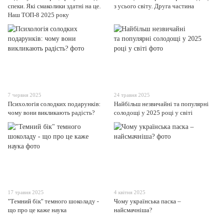
спеки. Які смаколики здатні на це.
з усього світу. Друга частина
Наш ТОП-8 2025 року
7 червня 2025
24 травня 2025
Психологія солодких подарунків:
Найбільш незвичайні та популярні
чому вони викликають радість?
солодощі у 2025 році у світі
17 травня 2025
4 квітня 2025
"Темний бік" темного шоколаду -
Чому українська паска –
що про це каже наука
найсмачніша?