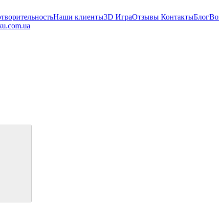
отворительность
Наши клиенты
3D Игра
Отзывы
Контакты
Блог
Во
,